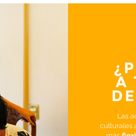
¿
A
DE
Las ac
culturales
más
flex