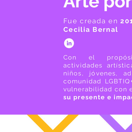
Arte por
Fue creada en
20
Cecilia Bernal
Con el propós
actividades artísti
niños, jóvenes,
ad
comunidad LGBTIQ+
vulnerabilidad con 
su presente e impac