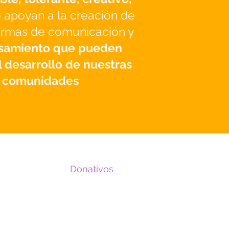
 apoyan a la creación de
ormas de comunicación y
samiento que pueden
l desarrollo de nuestras
comunidades
Donativos