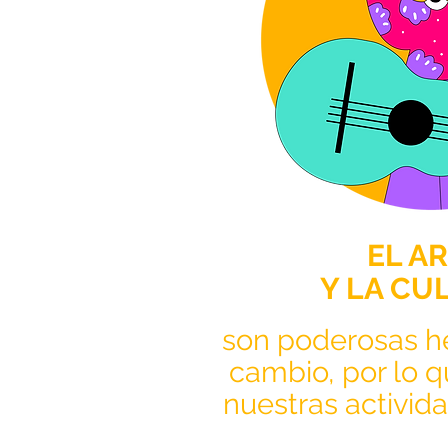
EL A
Y LA CU
son poderosas h
cambio, por lo q
nuestras activi