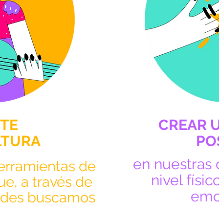
RTE
CREAR 
LTURA
PO
en nuestras
erramientas de
nivel físic
ue, a través de
emo
s
dades buscamo