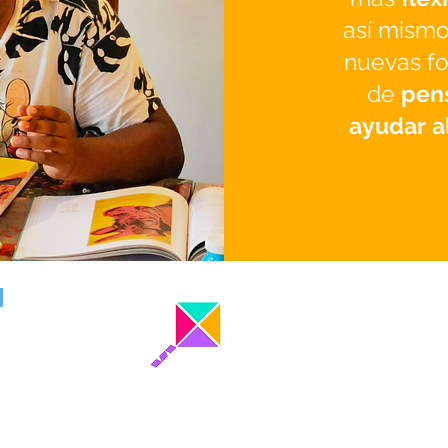
así mismo
nuevas f
de
pen
ayudar a