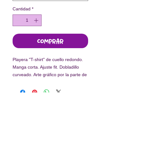
Cantidad
*
Comprar
Playera "T-shirt" de cuello redondo.
Manga corta. Ajuste fit. Dobladillo
curveado. Arte gráfico por la parte de
adelante.
-
Este diseño fue elaborado por niñas
en situación de vulnerabilidad.
Con tu compra, el 55% de los
ingresos es en beneficio de
Arte por
Suscríbete a nuestro newsletter
la Vida.
Enviar