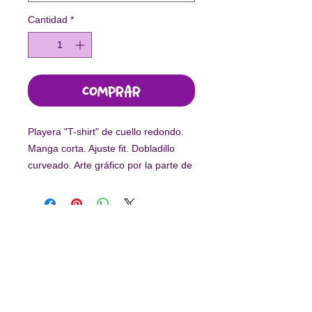
Cantidad
*
Comprar
Playera "T-shirt" de cuello redondo.
Manga corta. Ajuste fit. Dobladillo
curveado. Arte gráfico por la parte de
adelante.
-
Este diseño fue elaborado por niñas
en situación de vulnerabilidad.
Con tu compra, el 55% de los
ingresos es en beneficio de
Arte por
Suscríbete a nuestro newsletter
la Vida.
Enviar