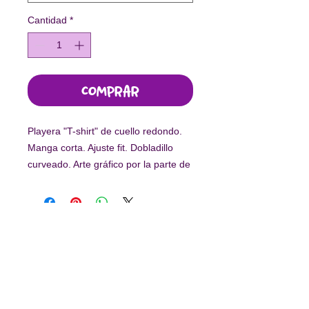
Cantidad
*
Comprar
Playera "T-shirt" de cuello redondo.
Manga corta. Ajuste fit. Dobladillo
curveado. Arte gráfico por la parte de
adelante.
-
Este diseño fue elaborado por niñas
en situación de vulnerabilidad.
Con tu compra, el 55% de los
ingresos es en beneficio de
Arte por
Suscríbete a nuestro newsletter
la Vida.
Enviar