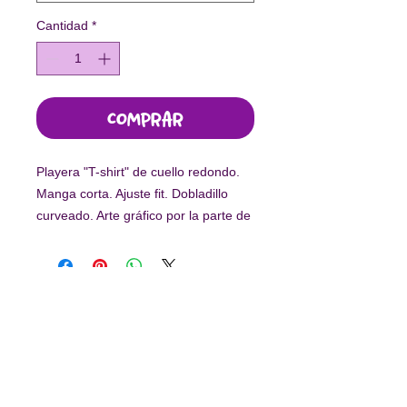
Cantidad
*
Comprar
Playera "T-shirt" de cuello redondo.
Manga corta. Ajuste fit. Dobladillo
curveado. Arte gráfico por la parte de
adelante.
-
Este diseño fue elaborado por niñas
en situación de vulnerabilidad.
Con tu compra, el 55% de los
ingresos es en beneficio de
Arte por
Suscríbete a nuestro newsletter
la Vida.
Enviar