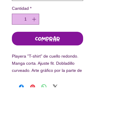
Cantidad
*
Comprar
Playera "T-shirt" de cuello redondo.
Manga corta. Ajuste fit. Dobladillo
curveado. Arte gráfico por la parte de
adelante.
-
Este diseño fue elaborado por niñas
en situación de vulnerabilidad.
Con tu compra, el 55% de los
ingresos es en beneficio de
Arte por
Suscríbete a nuestro newsletter
la Vida.
Enviar