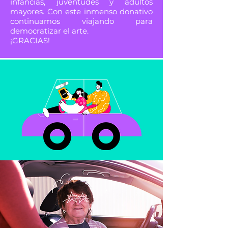
infancias, juventudes y adultos
mayores. Con este inmenso donativo
continuamos viajando para
democratizar el arte.
¡GRACIAS!