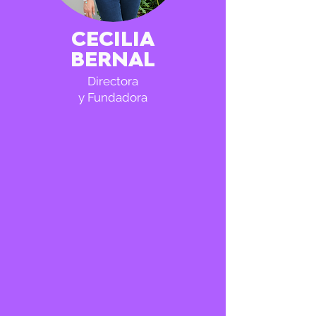
CECILIA
BERNAL
Directora
y Fundadora