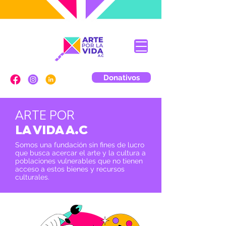
Donativos
ARTE POR
LA VIDA A.C
Somos una fundación sin fines de lucro
que busca acercar el arte y la cultura a
poblaciones vulnerables que no tienen
acceso a estos bienes y recursos
culturales.