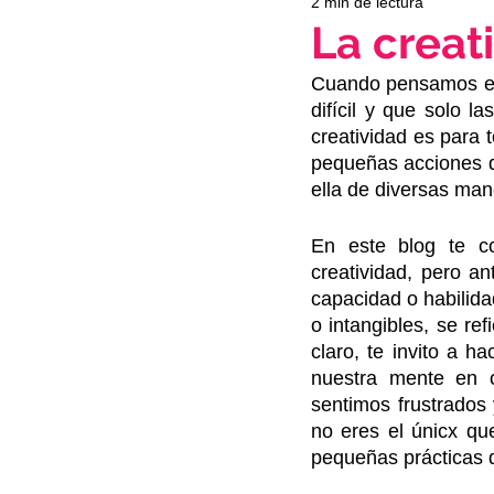
2 min de lectura
La creat
Cuando pensamos en 
difícil y que solo l
creatividad es para 
pequeñas acciones di
ella de diversas man
En este blog te c
creatividad, pero a
capacidad o 
habilid
o intangibles, se re
claro, te invito a 
nuestra mente en 
sentimos frustrados
no eres el únicx qu
pequeñas prácticas q