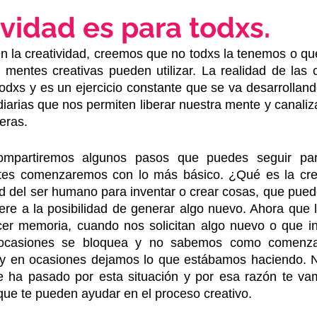
ividad es para todxs.
la creatividad, creemos que no todxs la tenemos o que
as mentes creativas pueden utilizar. La realidad de las 
todxs y es un ejercicio constante que se va desarrolland
arias que nos permiten liberar nuestra mente y canaliza
eras.
ompartiremos algunos pasos que puedes seguir para
ntes comenzaremos con lo más básico. ¿Qué es la creat
ad
 del 
ser humano
 para inventar o crear cosas, que puede
fiere a la posibilidad de generar algo nuevo. Ahora que
hacer memoria, cuando nos solicitan algo nuevo o que i
ocasiones se bloquea y no sabemos como comenzar
 y en ocasiones dejamos lo que estábamos haciendo. N
e ha pasado por esta situación y por esa razón te vam
ue te pueden ayudar en el proceso creativo. 